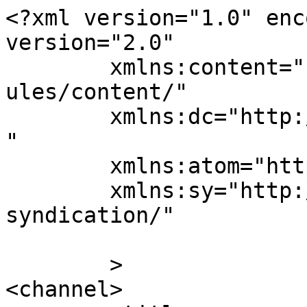
<?xml version="1.0" enc
version="2.0"

	xmlns:content="http://purl.org/rss/1.0/mod
ules/content/"

	xmlns:dc="http://purl.org/dc/elements/1.1/
"

	xmlns:atom="http://www.w3.org/2005/Atom"

	xmlns:sy="http://purl.org/rss/1.0/modules/
syndication/"

	>

<channel>
