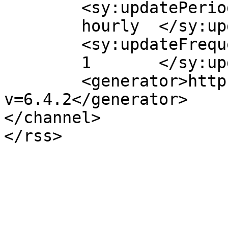
	<sy:updatePeriod>

	hourly	</sy:updatePeriod>

	<sy:updateFrequency>

	1	</sy:updateFrequency>

	<generator>https://wordpress.org/?
v=6.4.2</generator>

</channel>
